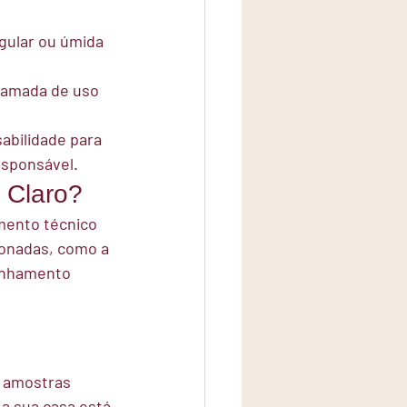
egular ou úmida 
camada de uso 
abilidade para 
esponsável.
 Claro?
mento técnico 
ionadas, como a 
anhamento 
s amostras 
 a sua casa está 