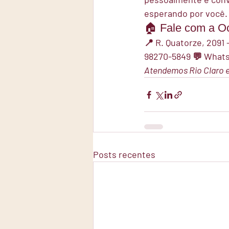
esperando por você.
🏠 Fale com a Oc
📍 
R. Quatorze, 2091 
98270-5849
 💬 
Whats
Atendemos Rio Claro e 
Posts recentes