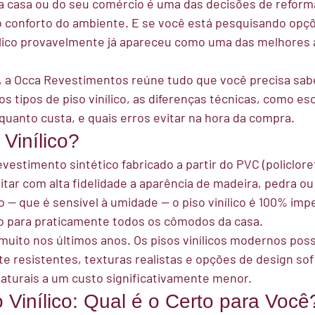
a casa ou do seu comércio é uma das decisões de reform
o conforto do ambiente. E se você está pesquisando opç
inílico provavelmente já apareceu como uma das melhores a
 a 
Occa Revestimentos
 reúne tudo que você precisa sab
s tipos de piso vinílico, as diferenças técnicas, como esc
quanto custa, e quais erros evitar na hora da compra.
Vinílico?
evestimento sintético fabricado a partir do PVC (policloreto
itar com alta fidelidade a aparência de madeira, pedra ou
o — que é sensível à umidade — o piso vinílico é 100% imp
 para praticamente todos os cômodos da casa.
 muito nos últimos anos. Os pisos vinílicos modernos p
e resistentes, texturas realistas e opções de design sof
naturais a um custo significativamente menor.
 Vinílico: Qual é o Certo para Você