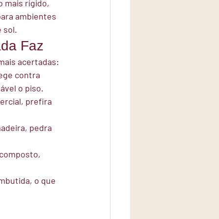
 mais rígido, 
para ambientes 
 sol.
ada Faz
mais acertadas:
ege contra 
vel o piso. 
rcial, prefira 
adeira, pedra 
o composto, 
mbutida, o que 