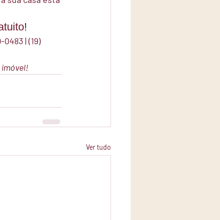
tuito!
9-0483
 | 
(19) 
u imóvel!
Ver tudo