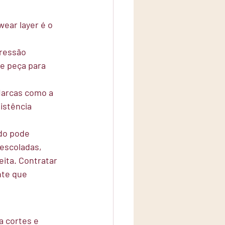
ear layer é o 
ressão 
e peça para 
Marcas como a 
istência 
ado pode 
escoladas, 
ita. Contratar 
nte que 
a cortes e 