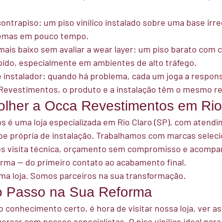
contrapiso:
 um piso vinílico instalado sobre uma base irr
lemas em pouco tempo.
ais baixo sem avaliar a wear layer:
 um piso barato com 
rápido, especialmente em ambientes de alto tráfego.
 instalador:
 quando há problema, cada um joga a respons
 Revestimentos, o produto e a instalação têm o mesmo r
lher a Occa Revestimentos em Rio
 é uma loja especializada em Rio Claro (SP), com atendi
pe própria de instalação. Trabalhamos com marcas selec
os visita técnica, orçamento sem compromisso e acomp
rma — do primeiro contato ao acabamento final.
a loja. Somos parceiros na sua transformação.
o Passo na Sua Reforma
 conhecimento certo, é hora de visitar nossa loja, ver a
sar com nossos especialistas. O piso vinílico ideal para