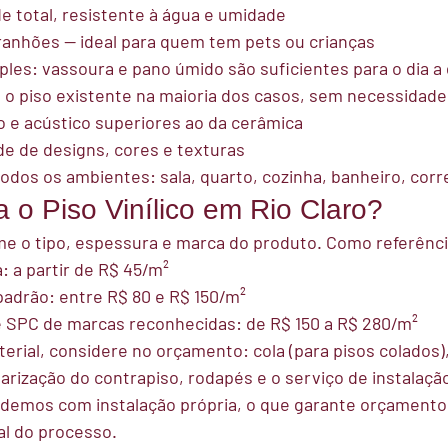
e total, resistente à água e umidade
rranhões — ideal para quem tem pets ou crianças
es: vassoura e pano úmido são suficientes para o dia a 
e o piso existente na maioria dos casos, sem necessidad
o e acústico superiores ao da cerâmica
e de designs, cores e texturas
dos os ambientes: sala, quarto, cozinha, banheiro, corr
 o Piso Vinílico em Rio Claro?
me o tipo, espessura e marca do produto. Como referênci
: a partir de R$ 45/m²
padrão: entre R$ 80 e R$ 150/m²
 SPC de marcas reconhecidas: de R$ 150 a R$ 280/m²
erial, considere no orçamento: cola (para pisos colados)
arização do contrapiso, rodapés e o serviço de instalaçã
demos com instalação própria, o que garante orçamento 
al do processo.