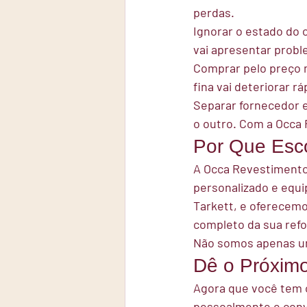
perdas.
Ignorar o estado do 
vai apresentar prob
Comprar pelo preço m
fina vai deteriorar 
Separar fornecedor e
o outro. Com a Occa
Por Que Esco
A Occa Revestimentos
personalizado e equi
Tarkett, e oferecem
completo da sua refo
Não somos apenas um
Dê o Próxim
Agora que você tem o
pessoalmente e conver