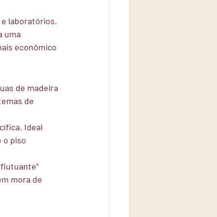
e laboratórios. 
a uma 
mais econômico 
buas de madeira 
stemas de 
fica. Ideal 
 o piso 
flutuante" 
uem mora de 