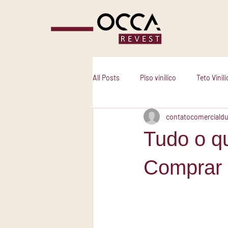
All Posts
Piso vinilico
Teto Vinili
contatocomerciald
Tudo o q
Comprar P