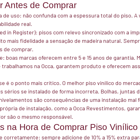
r Antes de Comprar
 de uso:
 não confunda com a espessura total do piso. A w
bilidade real.
d in Register):
 pisos com relevo sincronizado com a imp
o mais fidelidade a sensação de madeira natural. Sempr
es de comprar.
e:
 boas marcas oferecem entre 5 e 15 anos de garantia. 
e trabalhamos na Occa, garantem produto e oferecem ass
se é o ponto mais crítico. O melhor piso vinílico do merc
 sérios se instalado de forma incorreta. Bolhas, juntas d
snivelamentos são consequências de uma instalação mal fe
própria de instalação, como a Occa Revestimentos, gara
ador são o mesmo responsável.
 na Hora de Comprar Piso Vinílico
e corretamente:
 sempre adicione de 10% a 15% extra par