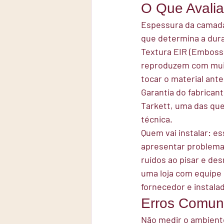
O Que Avalia
Espessura da camada
que determina a dura
Textura EIR (Embosse
reproduzem com muit
tocar o material ant
Garantia do fabricant
Tarkett, uma das qu
técnica.
Quem vai instalar:
 es
apresentar problemas
ruídos ao pisar e de
uma loja com equipe 
fornecedor e instal
Erros Comuns
Não medir o ambient