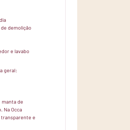
dia
e de demolição
edor e lavabo
a geral:
, manta de 
o. Na Occa 
transparente e 