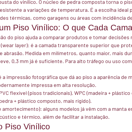
usta do vinílico. O núcleo de pedra composta torna o piso
resistente a variações de temperatura. É a escolha ideal 
des térmicas, como garagens ou áreas com incidência de
 um Piso Vinílico: O que Cada Cam
ão do piso ajuda a comparar produtos e tomar decisões 
(wear layer):
 é a camada transparente superior que prot
 abrasão. Medida em milímetros, quanto maior, mais durá
leve, 0,3 mm já é suficiente. Para alto tráfego ou uso come
é a impressão fotográfica que dá ao piso a aparência de m
Modernamente impressa em alta resolução.
PVC flexível (pisos tradicionais), WPC (madeira + plástic
pedra + plástico composto, mais rígido).
e amortecimento):
 alguns modelos já vêm com a manta e
ústico e térmico, além de facilitar a instalação.
 Piso Vinílico