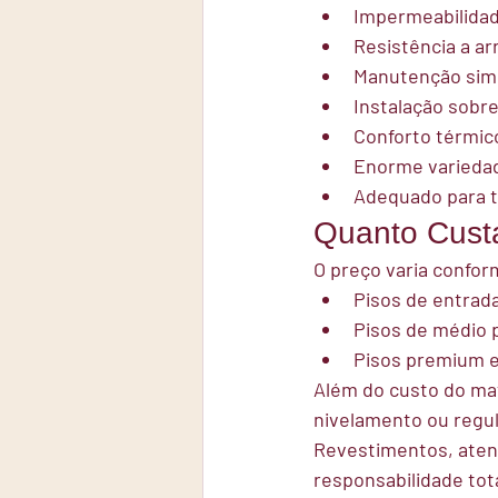
Impermeabilidad
Resistência a a
Manutenção simpl
Instalação sobr
Conforto térmic
Enorme variedad
Adequado para to
Quanto Custa
O preço varia confor
Pisos de entrada
Pisos de médio 
Pisos premium e
Além do custo do mat
nivelamento ou regul
Revestimentos, aten
responsabilidade tot