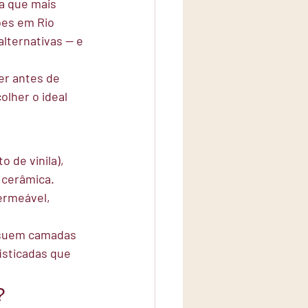
a que mais 
ões em Rio 
lternativas — e 
er antes de 
olher o ideal 
 de vinila), 
 cerâmica. 
ermeável, 
ossuem camadas 
isticadas que 
?