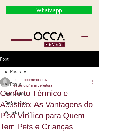
Whatsapp
Post
All Posts
contatocomercialdu7
All Posts
29 de jun.
4 min de leitura
Conforto Térmico e
Piso vinilico
Acústico: As Vantagens do
Teto Vinilico
Percelanatos
Piso Vinílico para Quem
Tem Pets e Crianças