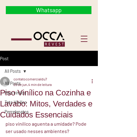
Whatsapp
Post
All Posts
contatocomercialdu7
All Posts
29 de jun.
4 min de leitura
Piso Vinílico na Cozinha e
Piso vinilico
Lavabo: Mitos, Verdades e
Teto Vinilico
Percelanatos
Cuidados Essenciais
piso vinílico aguenta a umidade? Pode 
ser usado nesses ambientes?