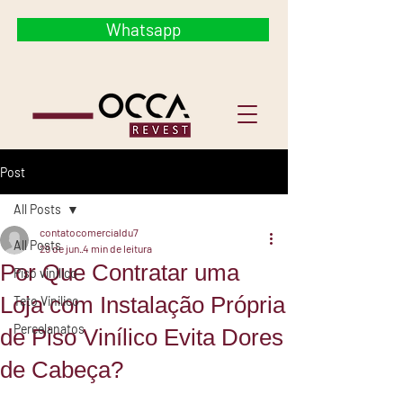
Whatsapp
Post
All Posts
contatocomercialdu7
All Posts
29 de jun.
4 min de leitura
Por Que Contratar uma
Piso vinilico
Loja com Instalação Própria
Teto Vinilico
Percelanatos
de Piso Vinílico Evita Dores
de Cabeça?