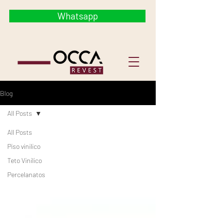
Whatsapp
Blog
All Posts
All Posts
Piso vinilico
Teto Vinilico
Percelanatos