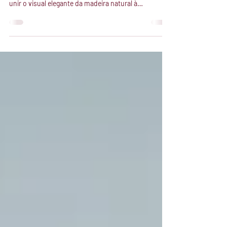
espaço na arquitetura e no design de interiores por
unir o visual elegante da madeira natural à
resistência e praticidade dos materiais tecnológicos.
Mas muita gente ainda se pergunta: onde o WPC
pode ser aplicado? A resposta surpreende.
Extremamente versátil, o material pode ser utilizado
em diversos ambientes, tanto residenciais quanto
comerciais, criando espaços modernos,
aconchegantes e de alta durabilidade. WPC em
paredes d