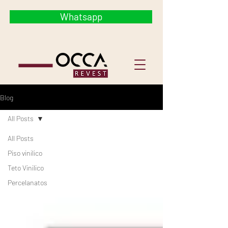
Whatsapp
Blog
All Posts
All Posts
Piso vinilico
Teto Vinilico
Percelanatos