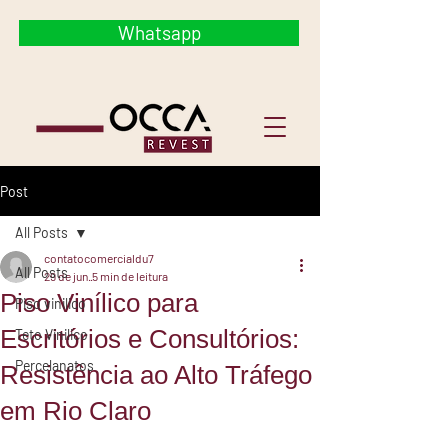
Whatsapp
Post
All Posts
contatocomercialdu7
All Posts
29 de jun.
5 min de leitura
Piso Vinílico para
Piso vinilico
Escritórios e Consultórios:
Teto Vinilico
Percelanatos
Resistência ao Alto Tráfego
em Rio Claro