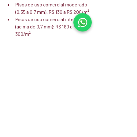
Pisos de uso comercial moderado 
(0,55 a 0,7 mm): R$ 130 a R$ 200/m²
Pisos de uso comercial intenso 
(acima de 0,7 mm): R$ 180 a R$ 
300/m²
O custo de instalação em ambientes 
comerciais pode ser um pouco superior 
ao residencial, devido à maior exigência 
técnica no preparo da base e ao tempo 
de execução em obras com restrições 
de horário.
Na Occa Revestimentos, fazemos 
orçamentos personalizados para 
projetos comerciais, com visita técnica 
ao local e especificação adequada para 
cada tipo de uso.
A Occa Revestimentos 
Atende Projetos 