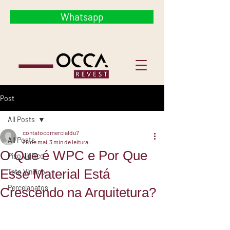
Whatsapp
Post
All Posts
contatocomercialdu7
All Posts
28 de mai.
3 min de leitura
O Que é WPC e Por Que
Piso vinilico
Esse Material Está
Teto Vinilico
Percelanatos
Crescendo na Arquitetura?