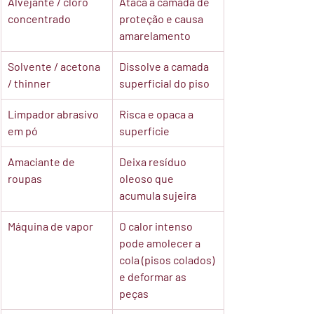
Alvejante / cloro 
Ataca a camada de 
concentrado
proteção e causa 
amarelamento
Solvente / acetona 
Dissolve a camada 
/ thinner
superficial do piso
Limpador abrasivo 
Risca e opaca a 
em pó
superfície
Amaciante de 
Deixa resíduo 
roupas
oleoso que 
acumula sujeira
Máquina de vapor
O calor intenso 
pode amolecer a 
cola (pisos colados) 
e deformar as 
peças