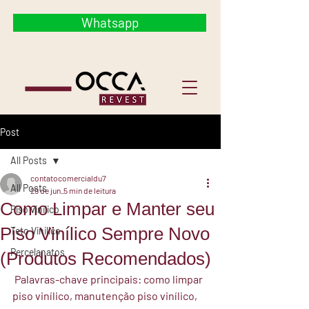
Whatsapp
Post
All Posts
contatocomercialdu7
All Posts
29 de jun.
5 min de leitura
Como Limpar e Manter seu
Piso vinilico
Piso Vinílico Sempre Novo
Teto Vinilico
Percelanatos
(Produtos Recomendados)
Palavras-chave principais:
 como limpar 
piso vinílico, manutenção piso vinílico, 